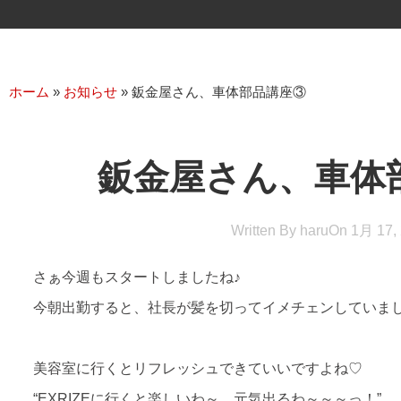
ホーム
»
お知らせ
»
鈑金屋さん、車体部品講座③
鈑金屋さん、車体
Written By
haru
On
1月 17,
さぁ今週もスタートしましたね♪
今朝出勤すると、社長が髪を切ってイメチェンしていましたっ
美容室に行くとリフレッシュできていいですよね♡
“EXRIZEに行くと楽しいわ～、元気出るわ～～～っ！”