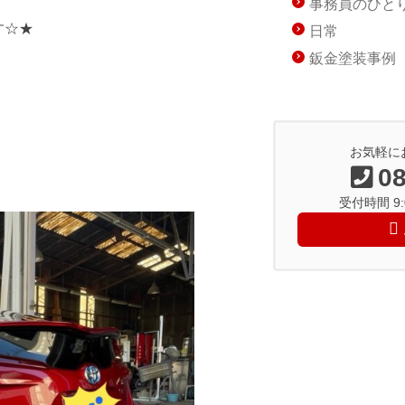
事務員のひと
す☆★
日常
鈑金塗装事例
お気軽に
08
受付時間 9:0