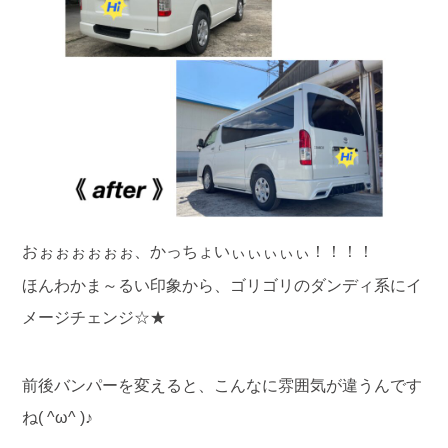
おぉぉぉぉぉぉ、かっちょいぃぃぃぃぃ！！！！
ほんわかま～るい印象から、ゴリゴリのダンディ系にイ
メージチェンジ☆★
前後バンパーを変えると、こんなに雰囲気が違うんです
ね( ^ω^ )♪