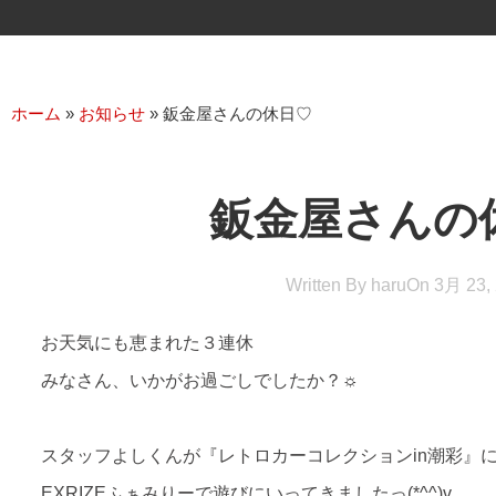
ホーム
»
お知らせ
»
鈑金屋さんの休日♡
鈑金屋さんの
Written By
haru
On
3月 23,
お天気にも恵まれた３連休
みなさん、いかがお過ごしでしたか？☼
スタッフよしくんが『レトロカーコレクションin潮彩』
EXRIZEふぁみりーで遊びにいってきましたっ(*^^)v