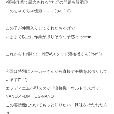
×溶接作業で懸念される“サビ”の問題も解消◎
…めちゃくちゃ優秀～～～(´;ω;｀)♡
この子が仲間入りしてくれたおかげで
いままで以上に作業が捗りそうな予感っっ☆★
これからも頼むよ、NEWスタッド溶接機くん( ^ω^ )♪
今回は特別にメーカーさんから直接デモ機をお借りして
います(*^^*)
エフディエム小型スタッド溶接機 ウルトラスポット
NANO／FDM US-NANO
この溶接機についてもっと知りたい・興味を持たれた方
は