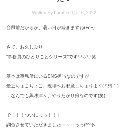
Written By
haru
On
9月 16, 2022
台風前だからか、暑い日が続きますね(+o+)
さて、お久しぶり
“事務員のひとりごとシリーズ”です
♡
♡♡笑
基本は事務所にいるSNS担当なのですが
最近ちょこちょこ、現場へお邪魔しちょります( *´艸｀)
…なんでも興味津々、やりたがり娘なのです(笑)
で！！！ついにっっ！！！
調色させていただきました～～～っっ(*^^)v