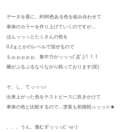
データを基に、約90色ある色を組み合わせて
車体のカラーを作り上げていくのですが…
ほんっっっとたくさんの色を
0.2ｇとかのレベルで混ぜるので
もぉぉぉぉぉ、集中力がっっっ(ﾟДﾟ;)！！！
腕がぷるぷるなりながら戦っております(笑)
そ、し、てっっっ♪
出来上がった色をテストピースに吹きかけて
車体の色と比較するので…塗装も初挑戦っっっ☆★
、、、うん、激むずっっっ(;´･ω･)