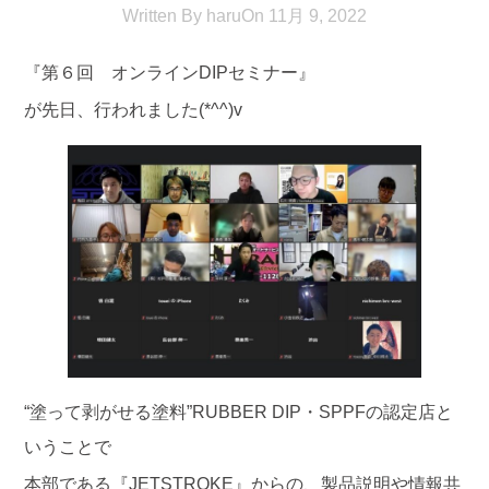
Written By
haru
On
11月 9, 2022
『第６回 オンラインDIPセミナー』
が先日、行われました(*^^)v
“塗って剥がせる塗料”RUBBER DIP・SPPFの認定店と
いうことで
本部である『JETSTROKE』からの、製品説明や情報共