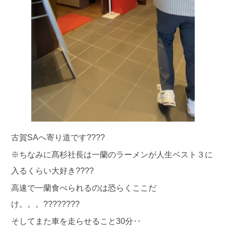
古賀SAへ寄り道です????
※ちなみに髙杉社長は一蘭のラーメンが人生ベスト３に
入るくらい大好き????
高速で一蘭食べられるのは恐らくここだ
け。。。????????
そしてまた車を走らせること30分‥