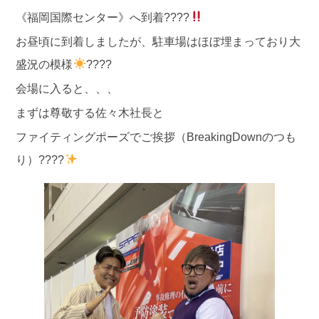
《福岡国際センター》へ到着????
お昼頃に到着しましたが、駐車場はほぼ埋まっており大
盛況の模様
????
会場に入ると、、、
まずは尊敬する佐々木社長と
ファイティングポーズでご挨拶（BreakingDownのつも
り）????