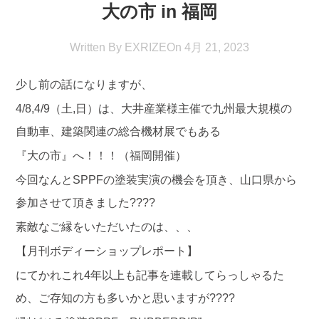
大の市 in 福岡
Written By
EXRIZE
On
4月 21, 2023
少し前の話になりますが、
4/8,4/9（土,日）は、大井産業様主催で九州最大規模の
自動車、建築関連の総合機材展でもある
『大の市』へ！！！（福岡開催）
今回なんとSPPFの塗装実演の機会を頂き、山口県から
参加させて頂きました????
素敵なご縁をいただいたのは、、、
【月刊ボディーショップレポート】
にてかれこれ4年以上も記事を連載してらっしゃるた
め、ご存知の方も多いかと思いますが????