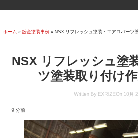
ホーム
»
鈑金塗装事例
»
NSX リフレッシュ塗装・エアロパーツ
NSX リフレッシュ塗
ツ塗装取り付け作
Written By
EXRIZE
On
10月 2
9 分前