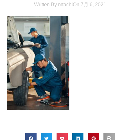
Written By
mtachi
On
7月 6, 2021