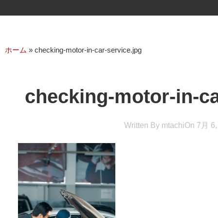
ホーム
»
checking-motor-in-car-service.jpg
checking-motor-in-ca
Written By
mtachi
On
7月 6,