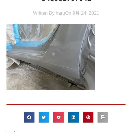
Written By
haru
On
9月 24, 2021