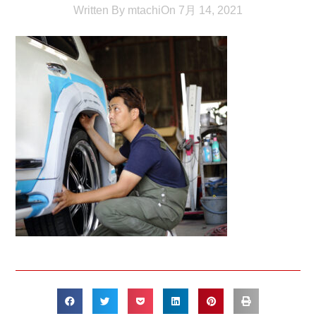
Written By
mtachi
On
7月 14, 2021