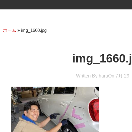
ホーム
»
img_1660.jpg
img_1660.
Written By
haru
On
7月 29,