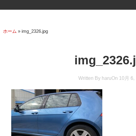
ホーム
»
img_2326.jpg
img_2326.
Written By
haru
On
10月 6,