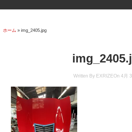
ホーム
»
img_2405.jpg
img_2405.
Written By
EXRIZE
On
4月 3