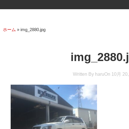
ホーム
»
img_2880.jpg
img_2880.
Written By
haru
On
10月 20,