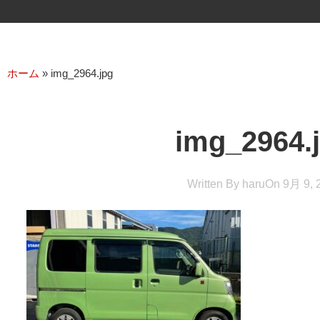
ホーム
»
img_2964.jpg
img_2964.
Written By
haru
On
9月 9, 