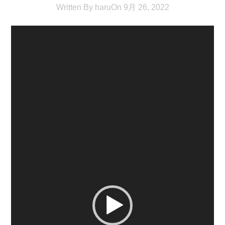
Written By
haru
On
9月 26, 2022
動
画
プ
レ
ー
ヤ
ー