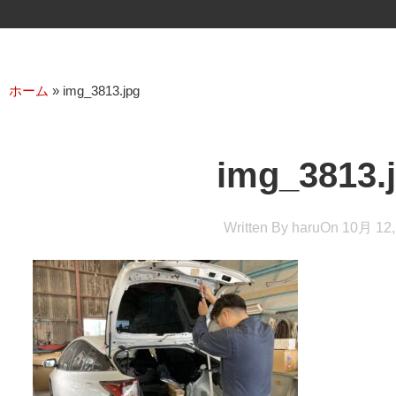
ホーム
»
img_3813.jpg
img_3813.
Written By
haru
On
10月 12,