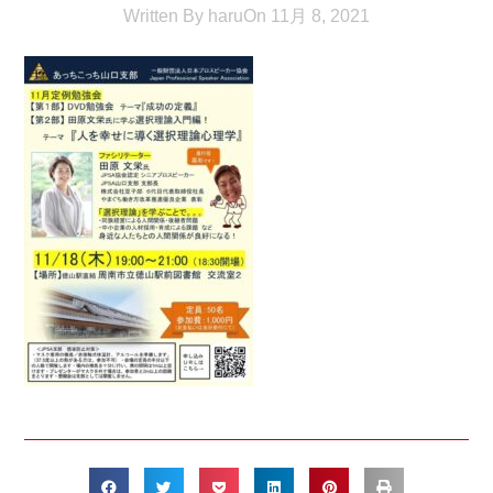
Written By
haru
On
11月 8, 2021