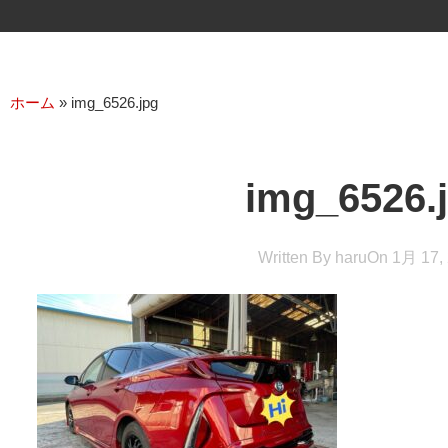
ホーム
»
img_6526.jpg
img_6526.
Written By
haru
On
1月 17,